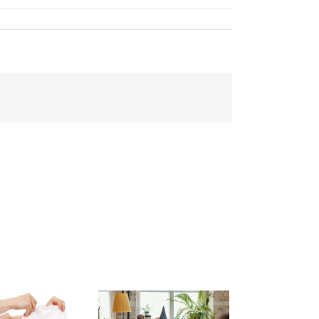
Facebook
Twitter
LinkedIn
Reddit
Whatsapp
Tumblr
Pinterest
Vk
Email