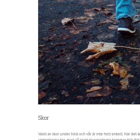
Skor
Valet av skor under höst och vår är inte helt enkelt. När det
vinterskorna bra, men så snart plusgraderna kommer blir det l