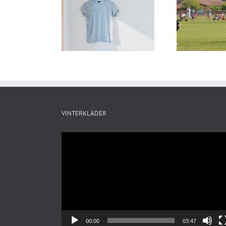
änliga barnkläder:
Tröjor med tryck till
S
 gör hållbara val
klubben
för ditt barn
VINTERKLÄDER
Videospelare
00:00
03:47