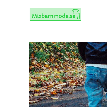
Skip
to
content
View
Larger
Image