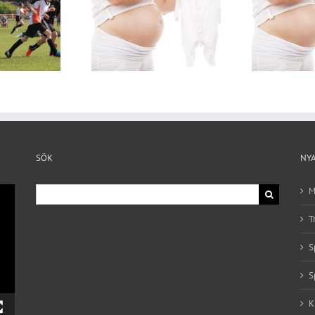
para pengar på
Spara pengar på
Klä
barnkläder
barnkläder
SÖK
NY
Search
M
for:
T
S
S
K