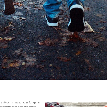
 är snö och minusgrader fungerar
ätt varmt för barnens fötter.