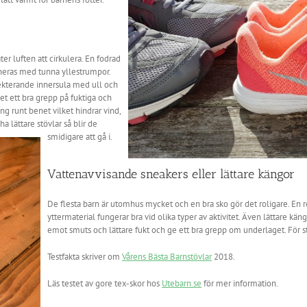
ter luften att cirkulera. En fodrad
neras med tunna yllestrumpor.
ekterande innersula med ull och
net ett bra grepp på fuktiga och
g runt benet vilket hindrar vind,
a lättare stövlar så b
lir de
smidigare att gå i.
Vattenavvisande sneakers eller lättare kängor
De flesta barn är utomhus mycket och en bra sko gör det roligare. En 
yttermaterial fungerar bra vid olika typer av aktivitet. Även lättare kä
emot smuts och lättare fukt och ge ett bra grepp om underlaget. För stö
Testfakta skriver om
Vårens Bästa Barnstövlar
2018.
Läs testet av gore tex-skor hos
Utebarn.se
för mer information.