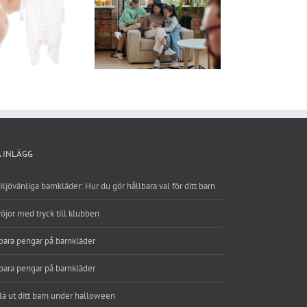
 ut ditt barn under
halloween
A INLÄGG
iljövänliga barnkläder: Hur du gör hållbara val för ditt barn
röjor med tryck till klubben
para pengar på barnkläder
para pengar på barnkläder
lä ut ditt barn under halloween